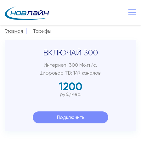
Валдай
+7 8166 621 555
Главная
Тарифы
О компании
ВКЛЮЧАЙ 300
Новости
Сервисы
Интернет: 300 Мбит/с.
Цифровое ТВ: 147 каналов.
Услуги
1200
Смотрёшка
руб./мес.
Поддержка
Зона охвата
Подключить
Способы оплаты
Контакты